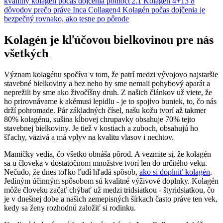
kvalitný kolagén počas dojčenia pomôcť
2.1 Kolagén 4+1
3 8
dôvodov prečo práve Inca Collagen
4 Kolagén počas dojčenia je
bezpečný rovnako, ako tesne po pôrode
Kolagén je kľúčovou bielkovinou pre nás
všetkých
Význam kolagénu spočíva v tom, že patrí medzi vývojovo najstaršie
stavebné bielkoviny a bez neho by sme nemali pohybový aparát a
neprežili by sme ako živočíšny druh. Z našich článkov už viete, že
ho prirovnávame k akémusi lepidlu - je to spojivo buniek, to, čo nás
drží pohromade. Pár základných čísel, našu kožu tvorí až takmer
80% kolagénu, sušina kĺbovej chrupavky obsahuje 70% tejto
stavebnej bielkoviny. Je tiež v kostiach a zuboch, obsahujú ho
šľachy, väzivá a má vplyv na kvalitu vlasov i nechtov.
Mamičky vedia, čo všetko obnáša pôrod. A vezmite si, že kolagén
sa u človeka v dostatočnom množstve tvorí len do určitého veku.
Nečudo, že dnes toľko ľudí hľadá spôsob,
ako si doplniť kolagén
.
Jediným účinným spôsobom sú kvalitné výživové doplnky. Kolagén
môže človeku začať chýbať už medzi tridsiatkou - štyridsiatkou, čo
je v dnešnej dobe a našich zemepisných šírkach často práve ten vek,
kedy sa ženy rozhodnú založiť si rodinku.