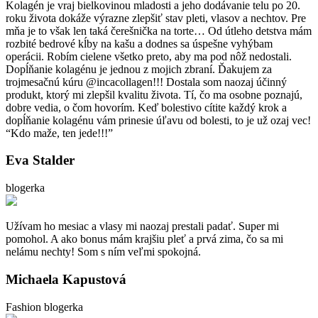
Kolagén je vraj bielkovinou mladosti a jeho dodávanie telu po 20.
roku života dokáže výrazne zlepšiť stav pleti, vlasov a nechtov. Pre
mňa je to však len taká čerešnička na torte… Od útleho detstva mám
rozbité bedrové kĺby na kašu a dodnes sa úspešne vyhýbam
operácii. Robím cielene všetko preto, aby ma pod nôž nedostali.
Dopĺňanie kolagénu je jednou z mojich zbraní. Ďakujem za
trojmesačnú kúru @incacollagen!!! Dostala som naozaj účinný
produkt, ktorý mi zlepšil kvalitu života. Tí, čo ma osobne poznajú,
dobre vedia, o čom hovorím. Keď bolestivo cítite každý krok a
dopĺňanie kolagénu vám prinesie úľavu od bolesti, to je už ozaj vec!
“Kdo maže, ten jede!!!”
Eva Stalder
blogerka
Užívam ho mesiac a vlasy mi naozaj prestali padať. Super mi
pomohol. A ako bonus mám krajšiu pleť a prvá zima, čo sa mi
nelámu nechty! Som s ním veľmi spokojná.
Michaela Kapustová
Fashion blogerka