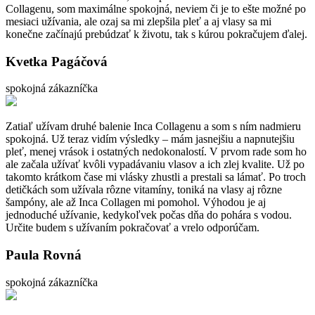
Collagenu, som maximálne spokojná, neviem či je to ešte možné po
mesiaci užívania, ale ozaj sa mi zlepšila pleť a aj vlasy sa mi
konečne začínajú prebúdzať k životu, tak s kúrou pokračujem ďalej.
Kvetka Pagáčová
spokojná zákazníčka
Zatiaľ užívam druhé balenie Inca Collagenu a som s ním nadmieru
spokojná. Už teraz vidím výsledky – mám jasnejšiu a napnutejšiu
pleť, menej vrások i ostatných nedokonalostí. V prvom rade som ho
ale začala užívať kvôli vypadávaniu vlasov a ich zlej kvalite. Už po
takomto krátkom čase mi vlásky zhustli a prestali sa lámať. Po troch
detičkách som užívala rôzne vitamíny, toniká na vlasy aj rôzne
šampóny, ale až Inca Collagen mi pomohol. Výhodou je aj
jednoduché užívanie, kedykoľvek počas dňa do pohára s vodou.
Určite budem s užívaním pokračovať a vrelo odporúčam.
Paula Rovná
spokojná zákazníčka