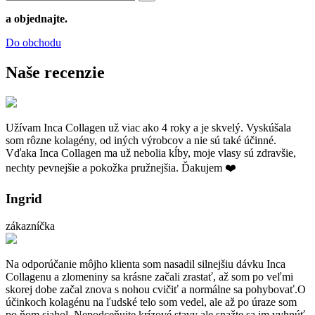
a objednajte.
Do obchodu
Naše recenzie
Užívam Inca Collagen už viac ako 4 roky a je skvelý. Vyskúšala
som rôzne kolagény, od iných výrobcov a nie sú také účinné.
Vďaka Inca Collagen ma už nebolia kĺby, moje vlasy sú zdravšie,
nechty pevnejšie a pokožka pružnejšia. Ďakujem ❤️
Ingrid
zákazníčka
Na odporúčanie môjho klienta som nasadil silnejšiu dávku Inca
Collagenu a zlomeniny sa krásne začali zrastať, až som po veľmi
skorej dobe začal znova s nohou cvičiť a normálne sa pohybovať.O
účinkoch kolagénu na ľudské telo som vedel, ale až po úraze som
po ňom siahol. Nepodceňujte krízové stavy ale snažte sa im vyhnúť,