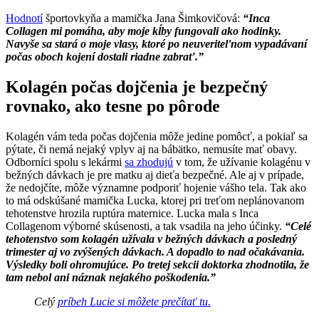
Hodnotí
športovkyňa a mamička Jana Šimkovičová:
“Inca
Collagen mi pomáha, aby moje kĺby fungovali ako hodinky.
Navyše sa stará o moje vlasy, ktoré po neuveriteľnom vypadávaní
počas oboch kojení dostali riadne zabrať.”
Kolagén počas dojčenia je bezpečný
rovnako, ako tesne po pôrode
Kolagén vám teda počas dojčenia môže jedine pomôcť, a pokiaľ sa
pýtate, či nemá nejaký vplyv aj na bábätko, nemusíte mať obavy.
Odborníci spolu s lekármi
sa zhodujú
v tom, že užívanie kolagénu v
bežných dávkach je pre matku aj dieťa bezpečné. Ale aj v prípade,
že nedojčíte, môže významne podporiť hojenie vášho tela. Tak ako
to má odskúšané mamička Lucka, ktorej pri treťom neplánovanom
tehotenstve hrozila ruptúra maternice. Lucka mala s Inca
Collagenom výborné skúsenosti, a tak vsadila na jeho účinky.
“Celé
tehotenstvo som kolagén užívala v bežných dávkach a posledný
trimester aj vo zvýšených dávkach. A dopadlo to nad očakávania.
Výsledky boli ohromujúce. Po tretej sekcii doktorka zhodnotila, že
tam nebol ani náznak nejakého poškodenia.”
Celý
príbeh Lucie si môžete prečítať tu.