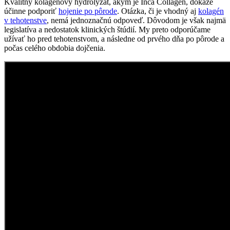
Kvalitný kolagénový hydrolyzát, akým je Inca Collagen, dokáže
účinne podporiť
hojenie po pôrode
. Otázka, či je vhodný aj
kolagén
v tehotenstve
, nemá jednoznačnú odpoveď. Dôvodom je však najmä
legislatíva a nedostatok klinických štúdií. My preto odporúčame
užívať ho pred tehotenstvom, a následne od prvého dňa po pôrode a
počas celého obdobia dojčenia.