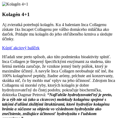
Kolagén 4+1
Aj zvieratká potrebujú kolagén. Ku 4 baleniam Inca Collagenu
získate 1ks Incapet Collagenu pre vášho domáceho miláčika ako
darček. Pridajte mu kolagén do jeho obľúbeného krmiva a sledujte
účinky.
Kúpiť akciový balíček
Hľadali sme preto spôsob, ako túto podmienku bioaktivity splniť.
Inca Collagen je štiepený špecifickými enzýmami za studena, táto
šetrná metóda zaručuje, že vznikne jemný biely prášok, ktorý je
maximálne účinný. A navyše Inca Collagen neobsahuje nič iné, iba
100% kolagénové peptidy, žiadne arómy, príchute ani konzervanty,
skrátka nič, čo by mohlo mať vplyv na jeho účinnosť. Zdrojom Inca
Collagenu sú morské ryby, ktorých kolagén je dobre
hydrolyzovateľný do čistej podoby, pokračuje biochemička,
doktorka Dagmar Petrová:
“Najľahšie hydrolyzovateľný je preto,
že u rýb nie sú (ako u cicavcov) molekuly kolagénu spojené s
takými ďalšími zložitými štruktúrami, ktoré hydrolýze kolagénu
bránia a súčasne sa objavia vo výslednom hydrolyzáte ako
znečistenie, znižujúce účinnosť hydrolyzátu v ľudskom