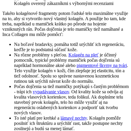
Kolagén overený zákazníkmi s výbornými recenziami
Takéto kolagénové fragmenty potom ľudské telo maximálne využije
na to, aby si vytvorilo nový vlastný kolagén. A použije ho tam, kde
treba, napríklad u mamičiek krátko po pôrode na hojenie
vzniknutých rán. Počas dojčenia je telo mamičky tiež namáhané a
Inca Collagen mu môže pomôcť:
Na boľavé bradavky, pomáha totiž urýchliť ich regeneráciu,
keďže je to podstatná súčasť kože.
Na rôzne problémy s pleťou.
Kolagén na pleť
je účinný
pomocník, typické problémy mamičiek počas dojčenia sú
napríklad hormonálne akné alebo
pigmentové škvrny na tvári
.
Telo využije kolagén v koži, čím zlepšuje jej elasticitu, tón a
tiež odolnosť. Spolu so správne nastavenou kozmetickou
rutinou tak urýchli návrat kože do normálu.
Počas dojčenia sa tiež mamičky potýkajú s častým problémom
- trápi ich
vypadávanie vlasov
. Od kvality kože sa odvíja aj
kvalita vlasových korienkov, teda folikul. Ak doplníme telu
stavebný prvok kolagén, telo ho môže využiť aj na
regeneráciu oslabených korienkov a podporiť tak tvorbu
nových vlasov.
To isté platí pre krehké a
lámavé nechty
. Kolagén pomôže
posilniť ich štruktúru a urýchliť rast, takže postupne nechty
zosilnejú a budú sa menej lámať.