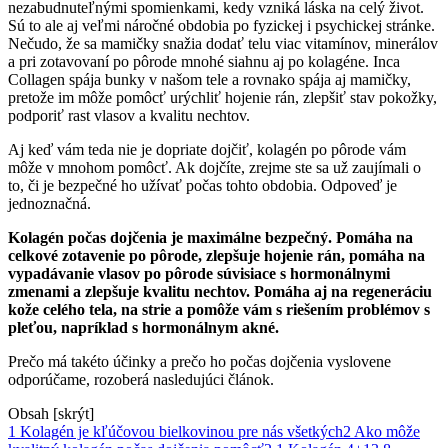
nezabudnuteľnými spomienkami, kedy vzniká láska na celý život.
Sú to ale aj veľmi náročné obdobia po fyzickej i psychickej stránke.
Nečudo, že sa mamičky snažia dodať telu viac vitamínov, minerálov
a pri zotavovaní po pôrode mnohé siahnu aj po kolagéne. Inca
Collagen spája bunky v našom tele a rovnako spája aj mamičky,
pretože im môže pomôcť urýchliť hojenie rán, zlepšiť stav pokožky,
podporiť rast vlasov a kvalitu nechtov.
Aj keď vám teda nie je dopriate dojčiť, kolagén po pôrode vám
môže v mnohom pomôcť. Ak dojčíte, zrejme ste sa už zaujímali o
to, či je bezpečné ho užívať počas tohto obdobia. Odpoveď je
jednoznačná.
Kolagén počas dojčenia je maximálne bezpečný. Pomáha na
celkové zotavenie po pôrode, zlepšuje hojenie rán, pomáha na
vypadávanie vlasov po pôrode súvisiace s hormonálnymi
zmenami a zlepšuje kvalitu nechtov. Pomáha aj na regeneráciu
kože celého tela, na strie a pomôže vám s riešením problémov s
pleťou, napríklad s hormonálnym akné.
Prečo má takéto účinky a prečo ho počas dojčenia vyslovene
odporúčame, rozoberá nasledujúci článok.
Obsah [
skrýt
]
1 Kolagén je kľúčovou bielkovinou pre nás všetkých
2 Ako môže