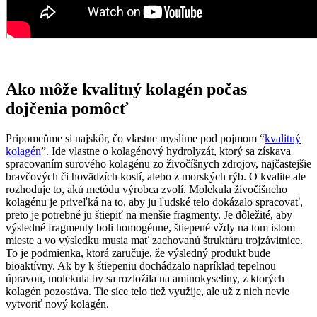
Ako môže kvalitný kolagén počas
dojčenia pomôcť
Pripomeňme si najskôr, čo vlastne myslíme pod pojmom “
kvalitný
kolagén
”. Ide vlastne o kolagénový hydrolyzát, ktorý sa získava
spracovaním surového kolagénu zo živočíšnych zdrojov, najčastejšie
bravčových či hovädzích kostí, alebo z morských rýb. O kvalite ale
rozhoduje to, akú metódu výrobca zvolí. Molekula živočíšneho
kolagénu je priveľká na to, aby ju ľudské telo dokázalo spracovať,
preto je potrebné ju štiepiť na menšie fragmenty. Je dôležité, aby
výsledné fragmenty boli homogénne, štiepené vždy na tom istom
mieste a vo výsledku musia mať zachovanú štruktúru trojzávitnice.
To je podmienka, ktorá zaručuje, že výsledný produkt bude
bioaktívny. Ak by k štiepeniu dochádzalo napríklad tepelnou
úpravou, molekula by sa rozložila na aminokyseliny, z ktorých
kolagén pozostáva. Tie síce telo tiež využije, ale už z nich nevie
vytvoriť nový kolagén.