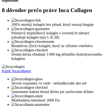
organizme.”
8 dôvodov prečo práve Inca Collagen
100% morský kolagén bez prísad, ktorý naozaj funguje
Prémiový trojzložkový kolagén z overených zdrojov
(obsahuje kolagén typu I, II, III)
Bioaktívny (živý) kolagén, ktorý sa výborne vstrebáva
Denná dávka obsahuje 3 000 mg účinného hydrolyzovaného
kolagénu
Kúpiť Incacollagen
Skvelo rozpustný vo vode - nehrudkovatie ako iné
Samostatne balená denná dávka pre zachovanie účinku
Molekulárna hmotnosť 2000 Da