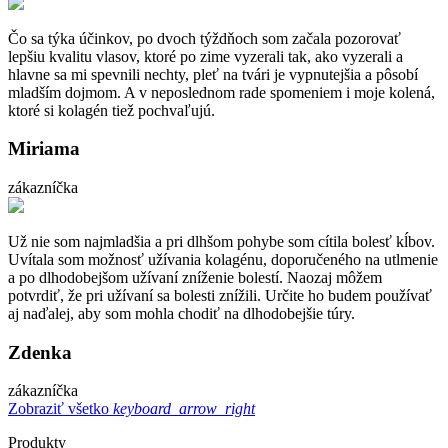
Čo sa týka účinkov, po dvoch týždňoch som začala pozorovať
lepšiu kvalitu vlasov, ktoré po zime vyzerali tak, ako vyzerali a
hlavne sa mi spevnili nechty, pleť na tvári je vypnutejšia a pôsobí
mladším dojmom. A v neposlednom rade spomeniem i moje kolená,
ktoré si kolagén tiež pochvaľujú.
Miriama
zákazníčka
Už nie som najmladšia a pri dlhšom pohybe som cítila bolesť kĺbov.
Uvítala som možnosť užívania kolagénu, doporučeného na utlmenie
a po dlhodobejšom užívaní zníženie bolestí. Naozaj môžem
potvrdiť, že pri užívaní sa bolesti znížili. Určite ho budem používať
aj naďalej, aby som mohla chodiť na dlhodobejšie túry.
Zdenka
zákazníčka
Zobraziť všetko
keyboard_arrow_right
Produkty