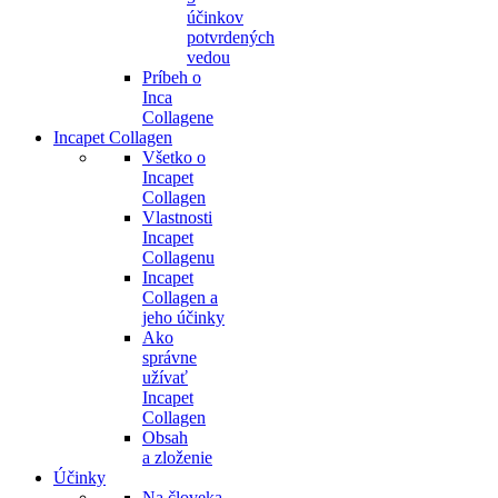
účinkov
potvrdených
vedou
Príbeh o
Inca
Collagene
Incapet Collagen
Všetko o
Incapet
Collagen
Vlastnosti
Incapet
Collagenu
Incapet
Collagen a
jeho účinky
Ako
správne
užívať
Incapet
Collagen
Obsah
a zloženie
Účinky
Na človeka