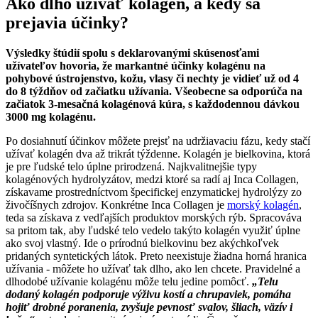
Ako dlho užívať kolagén, a kedy sa
prejavia účinky?
Výsledky štúdií spolu s deklarovanými skúsenosťami
užívateľov hovoria, že markantné účinky kolagénu na
pohybové ústrojenstvo, kožu, vlasy či nechty je vidieť už od 4
do 8 týždňov od začiatku užívania. Všeobecne sa odporúča na
začiatok 3-mesačná kolagénová kúra, s každodennou dávkou
3000 mg kolagénu.
Po dosiahnutí účinkov môžete prejsť na udržiavaciu fázu, kedy stačí
užívať kolagén dva až trikrát týždenne. Kolagén je bielkovina, ktorá
je pre ľudské telo úplne prirodzená. Najkvalitnejšie typy
kolagénových hydrolyzátov, medzi ktoré sa radí aj Inca Collagen,
získavame prostredníctvom špecifickej enzymatickej hydrolýzy zo
živočíšnych zdrojov. Konkrétne Inca Collagen je
morský kolagén
,
teda sa získava z vedľajších produktov morských rýb. Spracováva
sa pritom tak, aby ľudské telo vedelo takýto kolagén využiť úplne
ako svoj vlastný. Ide o prírodnú bielkovinu bez akýchkoľvek
pridaných syntetických látok. Preto neexistuje žiadna horná hranica
užívania - môžete ho užívať tak dlho, ako len chcete. Pravidelné a
dlhodobé užívanie kolagénu môže telu jedine pomôcť.
„Telu
dodaný kolagén podporuje výživu kostí a chrupaviek, pomáha
hojiť drobné poranenia, zvyšuje pevnosť svalov, šliach, väzív i