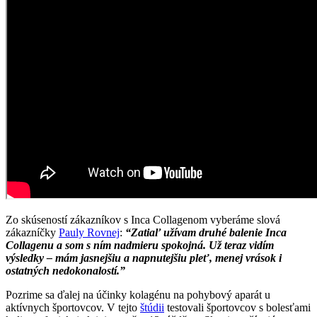
Zo skúseností zákazníkov s Inca Collagenom vyberáme slová
zákazníčky
Pauly Rovnej
:
“Zatiaľ užívam druhé balenie Inca
Collagenu a som s ním nadmieru spokojná. Už teraz vidím
výsledky – mám jasnejšiu a napnutejšiu pleť, menej vrások i
ostatných nedokonalostí.”
Pozrime sa ďalej na účinky kolagénu na pohybový aparát u
aktívnych športovcov. V tejto
štúdii
testovali športovcov s bolesťami