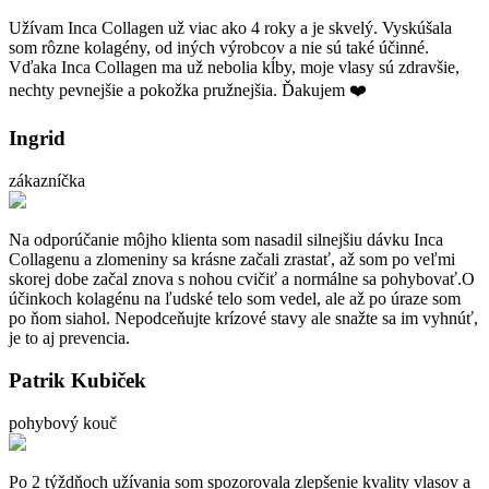
Užívam Inca Collagen už viac ako 4 roky a je skvelý. Vyskúšala
som rôzne kolagény, od iných výrobcov a nie sú také účinné.
Vďaka Inca Collagen ma už nebolia kĺby, moje vlasy sú zdravšie,
nechty pevnejšie a pokožka pružnejšia. Ďakujem ❤️
Ingrid
zákazníčka
Na odporúčanie môjho klienta som nasadil silnejšiu dávku Inca
Collagenu a zlomeniny sa krásne začali zrastať, až som po veľmi
skorej dobe začal znova s nohou cvičiť a normálne sa pohybovať.O
účinkoch kolagénu na ľudské telo som vedel, ale až po úraze som
po ňom siahol. Nepodceňujte krízové stavy ale snažte sa im vyhnúť,
je to aj prevencia.
Patrik Kubiček
pohybový kouč
Po 2 týždňoch užívania som spozorovala zlepšenie kvality vlasov a