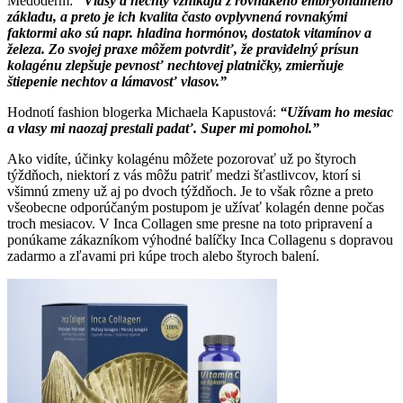
Medoderm:
“Vlasy a nechty vznikajú z rovnakého embryonálneho
základu, a preto je ich kvalita často ovplyvnená rovnakými
faktormi ako sú napr. hladina hormónov, dostatok vitamínov a
železa. Zo svojej praxe môžem potvrdiť, že pravidelný prísun
kolagénu zlepšuje pevnosť nechtovej platničky, zmierňuje
štiepenie nechtov a lámavosť vlasov.”
Hodnotí fashion blogerka Michaela Kapustová:
“Užívam ho mesiac
a vlasy mi naozaj prestali padať. Super mi pomohol.”
Ako vidíte, účinky kolagénu môžete pozorovať už po štyroch
týždňoch, niektorí z vás môžu patriť medzi šťastlivcov, ktorí si
všimnú zmeny už aj po dvoch týždňoch. Je to však rôzne a preto
všeobecne odporúčaným postupom je užívať kolagén denne počas
troch mesiacov. V Inca Collagen sme presne na toto pripravení a
ponúkame zákazníkom výhodné balíčky Inca Collagenu s dopravou
zadarmo a zľavami pri kúpe troch alebo štyroch balení.