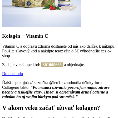
Kolagén + Vitamín C
Vitamín C a dopravu zdarma dostanete od nás ako darček k nákupu.
Použite zľavový kód a nakúpte teraz ešte o 5€ výhodnejšie cez e-
shop.
Zadajte v e-shope kód:
S01000666
a objednajte.
Do obchodu
Ďalšia spokojná zákazníčka @len1.r zhodnotila účinky Inca
Collagenu takto:
“Po mesiaci užívania pozorujem najmä zdravé
nechty a lesklejšie vlasy. Hneď si objednávam druhé balenie a
zabalím ho aj svojim blízkym pod stromček.”
V akom veku začať užívať kolagén?