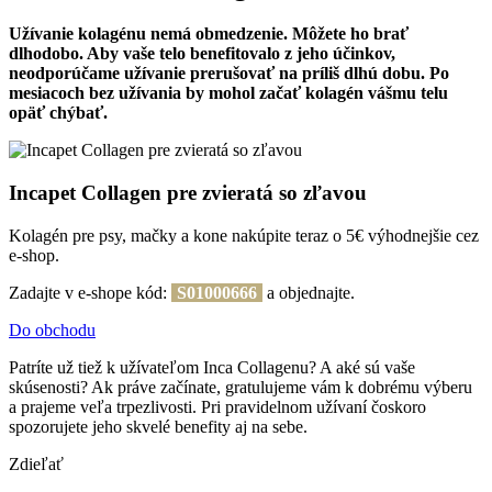
Užívanie kolagénu nemá obmedzenie. Môžete ho brať
dlhodobo. Aby vaše telo benefitovalo z jeho účinkov,
neodporúčame užívanie prerušovať na príliš dlhú dobu. Po
mesiacoch bez užívania by mohol začať kolagén vášmu telu
opäť chýbať.
Incapet Collagen pre zvieratá so zľavou
Kolagén pre psy, mačky a kone nakúpite teraz o 5€ výhodnejšie cez
e-shop.
Zadajte v e-shope kód:
S01000666
a objednajte.
Do obchodu
Patríte už tiež k užívateľom Inca Collagenu? A aké sú vaše
skúsenosti? Ak práve začínate, gratulujeme vám k dobrému výberu
a prajeme veľa trpezlivosti. Pri pravidelnom užívaní čoskoro
spozorujete jeho skvelé benefity aj na sebe.
Zdieľať