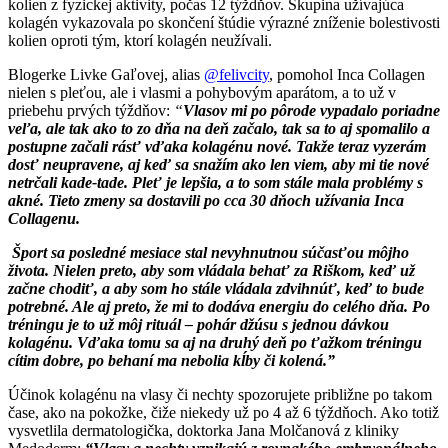
kolien z fyzickej aktivity, počas 12 týždňov. Skupina užívajúca
kolagén vykazovala po skončení štúdie výrazné zníženie bolestivosti
kolien oproti tým, ktorí kolagén neužívali.
Blogerke Livke Gaľovej, alias
@felivcity
, pomohol Inca Collagen
nielen s pleťou, ale i vlasmi a pohybovým aparátom, a to už v
priebehu prvých týždňov:
“
Vlasov mi po pôrode vypadalo poriadne
veľa, ale tak ako to zo dňa na deň začalo, tak sa to aj spomalilo a
postupne začali rásť vďaka kolagénu nové. Takže teraz vyzerám
dosť neupravene, aj keď sa snažím ako len viem, aby mi tie nové
netrčali kade-tade. Pleť je lepšia, a to som stále mala problémy s
akné. Tieto zmeny sa dostavili po cca 30 dňoch užívania Inca
Collagenu.
Šport sa posledné mesiace stal nevyhnutnou súčasťou môjho
života. Nielen preto, aby som vládala behať za Riškom, keď už
začne chodiť, a aby som ho stále vládala zdvihnúť, keď to bude
potrebné. Ale aj preto, že mi to dodáva energiu do celého dňa. Po
tréningu je to už môj rituál – pohár džúsu s jednou dávkou
kolagénu. Vďaka tomu sa aj na druhý deň po ťažkom tréningu
cítim dobre, po behaní ma nebolia kĺby či kolená.”
Účinok kolagénu na vlasy či nechty spozorujete približne po takom
čase, ako na pokožke, čiže niekedy už po 4 až 6 týždňoch. Ako totiž
vysvetlila dermatologička, doktorka Jana Molčanová z kliniky