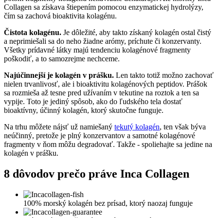
Collagen sa získava štiepením pomocou enzymatickej hydrolýzy,
čím sa zachová bioaktivita kolagénu.
Čistota kolagénu.
Je dôležité, aby takto získaný kolagén ostal čistý
a neprimiešali sa do neho žiadne arómy, príchute či konzervanty.
Všetky prídavné látky majú tendenciu kolagénové fragmenty
poškodiť, a to samozrejme nechceme.
Najúčinnejší je kolagén v prášku.
Len takto totiž možno zachovať
nielen trvanlivosť, ale i bioaktivitu kolagénových peptidov. Prášok
sa rozmieša až tesne pred užívaním v tekutine na roztok a ten sa
vypije. Toto je jediný spôsob, ako do ľudského tela dostať
bioaktívny, účinný kolagén, ktorý skutočne funguje.
Na trhu môžete nájsť už namiešaný
tekutý kolagén
, ten však býva
neúčinný, pretože je plný konzervantov a samotné kolagénové
fragmenty v ňom môžu degradovať. Takže - spoliehajte sa jedine na
kolagén v prášku.
8 dôvodov prečo práve Inca Collagen
100% morský kolagén bez prísad, ktorý naozaj funguje