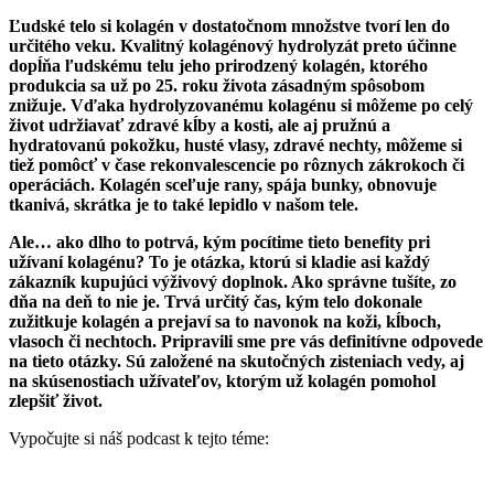
Ľudské telo si kolagén v dostatočnom množstve tvorí len do
určitého veku. Kvalitný kolagénový hydrolyzát preto účinne
dopĺňa ľudskému telu jeho prirodzený kolagén, ktorého
produkcia sa už po 25. roku života zásadným spôsobom
znižuje. Vďaka hydrolyzovanému kolagénu si môžeme po celý
život udržiavať zdravé kĺby a kosti, ale aj pružnú a
hydratovanú pokožku, husté vlasy, zdravé nechty, môžeme si
tiež pomôcť v čase rekonvalescencie po rôznych zákrokoch či
operáciách. Kolagén sceľuje rany, spája bunky, obnovuje
tkanivá, skrátka je to také lepidlo v našom tele.
Ale… ako dlho to potrvá, kým pocítime tieto benefity pri
užívaní kolagénu? To je otázka, ktorú si kladie asi každý
zákazník kupujúci výživový doplnok. Ako správne tušíte, zo
dňa na deň to nie je. Trvá určitý čas, kým telo dokonale
zužitkuje kolagén a prejaví sa to navonok na koži, kĺboch,
vlasoch či nechtoch. Pripravili sme pre vás definitívne odpovede
na tieto otázky. Sú založené na skutočných zisteniach vedy, aj
na skúsenostiach užívateľov, ktorým už kolagén pomohol
zlepšiť život.
Vypočujte si náš podcast k tejto téme: