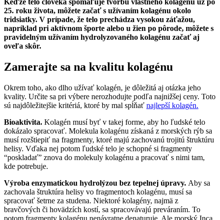
Keďže telo človeka spomaľuje tvorbu vlastného kolagénu už po
25. roku života, môžete začať s užívaním kolagénu okolo
tridsiatky. V prípade, že telo prechádza vysokou záťažou,
napríklad pri aktívnom športe alebo u žien po pôrode, môžete s
pravidelným užívaním hydrolyzovaného kolagénu začať aj
oveľa skôr.
Zamerajte sa na kvalitu kolagénu
Okrem toho, ako dlho užívať kolagén, je dôležitá aj otázka jeho
kvality. Určite sa pri výbere nerozhodujte podľa najnižšej ceny. Toto
sú najdôležitejšie kritériá, ktoré by mal spĺňať
najlepší kolagén.
Bioaktivita.
Kolagén musí byť v takej forme, aby ho ľudské telo
dokázalo spracovať. Molekula kolagénu získaná z morských rýb sa
musí rozštiepiť na fragmenty, ktoré majú zachovanú trojitú štruktúru
helisy. Vďaka nej potom ľudské telo je schopné si fragmenty
“poskladať” znova do molekuly kolagénu a pracovať s nimi tam,
kde potrebuje.
Výroba enzymatickou hydrolýzou bez tepelnej úpravy.
Aby sa
zachovala štruktúra helisy vo fragmentoch kolagénu, musí sa
spracovať šetrne za studena. Niektoré kolagény, najmä z
bravčových či hovädzích kostí, sa spracovávajú preváraním. To
potom fragmenty kolagénu nenávratne denaturuje. Ale morský Inca