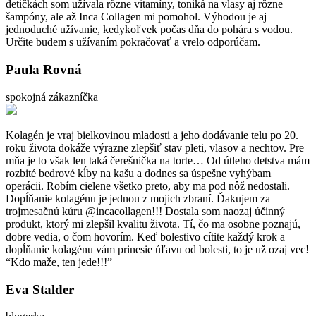
detičkách som užívala rôzne vitamíny, toniká na vlasy aj rôzne
šampóny, ale až Inca Collagen mi pomohol. Výhodou je aj
jednoduché užívanie, kedykoľvek počas dňa do pohára s vodou.
Určite budem s užívaním pokračovať a vrelo odporúčam.
Paula Rovná
spokojná zákazníčka
Kolagén je vraj bielkovinou mladosti a jeho dodávanie telu po 20.
roku života dokáže výrazne zlepšiť stav pleti, vlasov a nechtov. Pre
mňa je to však len taká čerešnička na torte… Od útleho detstva mám
rozbité bedrové kĺby na kašu a dodnes sa úspešne vyhýbam
operácii. Robím cielene všetko preto, aby ma pod nôž nedostali.
Dopĺňanie kolagénu je jednou z mojich zbraní. Ďakujem za
trojmesačnú kúru @incacollagen!!! Dostala som naozaj účinný
produkt, ktorý mi zlepšil kvalitu života. Tí, čo ma osobne poznajú,
dobre vedia, o čom hovorím. Keď bolestivo cítite každý krok a
dopĺňanie kolagénu vám prinesie úľavu od bolesti, to je už ozaj vec!
“Kdo maže, ten jede!!!”
Eva Stalder