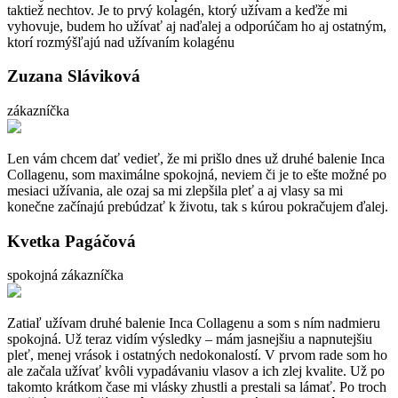
taktiež nechtov. Je to prvý kolagén, ktorý užívam a keďže mi
vyhovuje, budem ho užívať aj naďalej a odporúčam ho aj ostatným,
ktorí rozmýšľajú nad užívaním kolagénu
Zuzana Sláviková
zákazníčka
Len vám chcem dať vedieť, že mi prišlo dnes už druhé balenie Inca
Collagenu, som maximálne spokojná, neviem či je to ešte možné po
mesiaci užívania, ale ozaj sa mi zlepšila pleť a aj vlasy sa mi
konečne začínajú prebúdzať k životu, tak s kúrou pokračujem ďalej.
Kvetka Pagáčová
spokojná zákazníčka
Zatiaľ užívam druhé balenie Inca Collagenu a som s ním nadmieru
spokojná. Už teraz vidím výsledky – mám jasnejšiu a napnutejšiu
pleť, menej vrások i ostatných nedokonalostí. V prvom rade som ho
ale začala užívať kvôli vypadávaniu vlasov a ich zlej kvalite. Už po
takomto krátkom čase mi vlásky zhustli a prestali sa lámať. Po troch