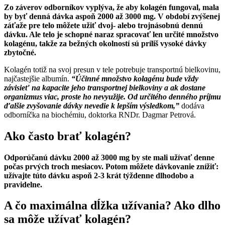
Zo záverov odborníkov vyplýva, že aby kolagén fungoval, mala
by byť denná dávka aspoň 2000 až 3000 mg. V období zvýšenej
záťaže pre telo môžete užiť dvoj- alebo trojnásobnú dennú
dávku. Ale telo je schopné naraz spracovať len určité množstvo
kolagénu, takže za bežných okolností sú príliš vysoké dávky
zbytočné.
Kolagén totiž na svoj presun v tele potrebuje transportnú bielkovinu,
najčastejšie albumín.
“Účinné množstvo kolagénu bude vždy
závisieť na kapacite jeho transportnej bielkoviny a ak dostane
organizmus viac, proste ho nevyužije. Od určitého denného príjmu
ďalšie zvyšovanie dávky nevedie k lepším výsledkom,”
dodáva
odborníčka na biochémiu, doktorka RNDr. Dagmar Petrová.
Ako často brať kolagén?
Odporúčanú dávku 2000 až 3000 mg by ste mali užívať denne
počas prvých troch mesiacov. Potom môžete dávkovanie znížiť:
užívajte túto dávku aspoň 2-3 krát týždenne dlhodobo a
pravidelne.
A čo maximálna dĺžka užívania? Ako dlho
sa môže užívať kolagén?