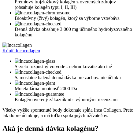
Prémiový trojzložkový kolagén z overených zdrojov
(obsahuje kolagén typu I, II, III)
Bioaktívny (živý) kolagén, ktorý sa výborne vstrebáva
Denná dávka obsahuje 3 000 mg účinného hydrolyzovaného
kolagénu
Kúpiť Incacollagen
Skvelo rozpustný vo vode - nehrudkovatie ako iné
Samostatne balená denná dávka pre zachovanie účinku
Molekulárna hmotnosť 2000 Da
Kolagén overený zákazníkmi s výbornými recenziami
Všetky vyššie spomenuté body dokonale spĺňa Inca Collagen. Preto
tak dobre účinkuje, a má toľko spokojných užívateľov.
Aká je denná dávka kolagénu?