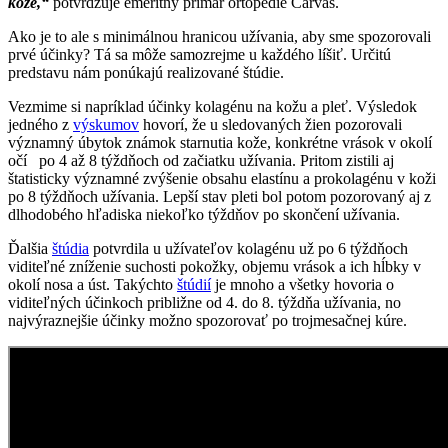
kože,“
potvrdzuje emeritný primár ortopédie Čarvaš.
Ako je to ale s minimálnou hranicou užívania, aby sme spozorovali
prvé účinky? Tá sa môže samozrejme u každého líšiť. Určitú
predstavu nám ponúkajú realizované štúdie.
Vezmime si napríklad účinky kolagénu na kožu a pleť. Výsledok
jedného z
výskumov
hovorí, že u sledovaných žien pozorovali
významný úbytok známok starnutia kože, konkrétne vrások v okolí
očí po 4 až 8 týždňoch od začiatku užívania. Pritom zistili aj
štatisticky významné zvýšenie obsahu elastínu a prokolagénu v koži
po 8 týždňoch užívania. Lepší stav pleti bol potom pozorovaný aj z
dlhodobého hľadiska niekoľko týždňov po skončení užívania.
Ďalšia
štúdia
potvrdila u užívateľov kolagénu už po 6 týždňoch
viditeľné zníženie suchosti pokožky, objemu vrások a ich hĺbky v
okolí nosa a úst. Takýchto
štúdií
je mnoho a všetky hovoria o
viditeľných účinkoch približne od 4. do 8. týždňa užívania, no
najvýraznejšie účinky možno spozorovať po trojmesačnej kúre.