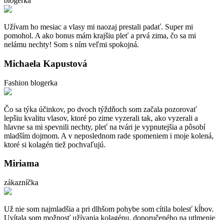
blogerka
Užívam ho mesiac a vlasy mi naozaj prestali padať. Super mi
pomohol. A ako bonus mám krajšiu pleť a prvá zima, čo sa mi
nelámu nechty! Som s ním veľmi spokojná.
Michaela Kapustová
Fashion blogerka
Čo sa týka účinkov, po dvoch týždňoch som začala pozorovať
lepšiu kvalitu vlasov, ktoré po zime vyzerali tak, ako vyzerali a
hlavne sa mi spevnili nechty, pleť na tvári je vypnutejšia a pôsobí
mladším dojmom. A v neposlednom rade spomeniem i moje kolená,
ktoré si kolagén tiež pochvaľujú.
Miriama
zákazníčka
Už nie som najmladšia a pri dlhšom pohybe som cítila bolesť kĺbov.
Uvítala som možnosť užívania kolagénu, doporučeného na utlmenie