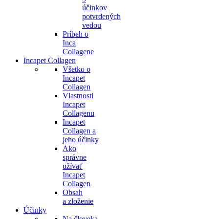
účinkov
potvrdených
vedou
Príbeh o
Inca
Collagene
Incapet Collagen
Všetko o
Incapet
Collagen
Vlastnosti
Incapet
Collagenu
Incapet
Collagen a
jeho účinky
Ako
správne
užívať
Incapet
Collagen
Obsah
a zloženie
Účinky
Na človeka