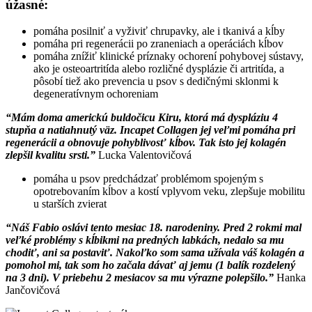
úžasné:
pomáha posilniť a vyživiť chrupavky, ale i tkanivá a kĺby
pomáha pri regenerácii po zraneniach a operáciách kĺbov
pomáha znížiť klinické príznaky ochorení pohybovej sústavy,
ako je osteoartritída alebo rozličné dysplázie či artritída, a
pôsobí tiež ako prevencia u psov s dedičnými sklonmi k
degeneratívnym ochoreniam
“Mám doma americkú buldočicu Kiru, ktorá má dyspláziu 4
stupňa a natiahnutý väz. Incapet Collagen jej veľmi pomáha pri
regenerácii a obnovuje pohyblivosť kĺbov. Tak isto jej kolagén
zlepšil kvalitu srsti.”
Lucka Valentovičová
pomáha u psov predchádzať problémom spojeným s
opotrebovaním kĺbov a kostí vplyvom veku, zlepšuje mobilitu
u starších zvierat
“Náš Fabio oslávi tento mesiac 18. narodeniny. Pred 2 rokmi mal
veľké problémy s kĺbikmi na predných labkách, nedalo sa mu
chodiť, ani sa postaviť. Nakoľko som sama užívala váš kolagén a
pomohol mi, tak som ho začala dávať aj jemu (1 balík rozdelený
na 3 dni). V priebehu 2 mesiacov sa mu výrazne polepšilo.”
Hanka
Jančovičová