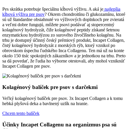
Pes skrátka potrebuje špeciálnu kĺbovú výživu. A aká je
najlepšia
kĺbová výživa pre psov
? Okrem chondroitínu či glukozamínu, ktoré
sú už štandardne obsiahnuté vo výživových doplnkoch pre zvieratá
a veľmi dobre fungujú, môžete psovi podávať aj stopercentný
kolagénový hydrolyzát, čiže kolagénové peptidy získané šetrnou
enzymatickou hydrolýzou zo surového živočíšneho kolagénu. Na
trhu je dostupný účinný český prémiový produkt, Incapet Collagen,
čistý kolagénový hydrolyzát z morských rýb, ktorý vznikol po
obrovskom úspechu ľudského Inca Collagenu. Ten má už na konte
okolo 150 tisíc spokojných zákazníkov a je jednotkou na trhu. Preto
sa dá povedať, že ľudia ho výborne otestovali, aby mohol vzniknúť
Incapet Collagen pre psov.
Kolagénový balíček pre psov s darčekmi
Veľký kolagénový balíček pre psov. 3x Incapet Collagen a k tomu
hebká plyšová deka a bavlnený uzlík na hranie.
Chcem tento balíček
Účinky Incapet Collagenu na organizmus psa sú