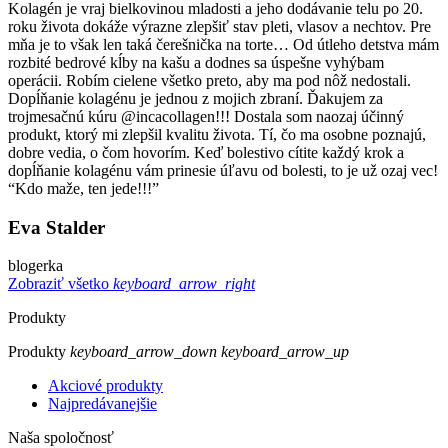
Kolagén je vraj bielkovinou mladosti a jeho dodávanie telu po 20.
roku života dokáže výrazne zlepšiť stav pleti, vlasov a nechtov. Pre
mňa je to však len taká čerešnička na torte… Od útleho detstva mám
rozbité bedrové kĺby na kašu a dodnes sa úspešne vyhýbam
operácii. Robím cielene všetko preto, aby ma pod nôž nedostali.
Dopĺňanie kolagénu je jednou z mojich zbraní. Ďakujem za
trojmesačnú kúru @incacollagen!!! Dostala som naozaj účinný
produkt, ktorý mi zlepšil kvalitu života. Tí, čo ma osobne poznajú,
dobre vedia, o čom hovorím. Keď bolestivo cítite každý krok a
dopĺňanie kolagénu vám prinesie úľavu od bolesti, to je už ozaj vec!
“Kdo maže, ten jede!!!”
Eva Stalder
blogerka
Zobraziť všetko
keyboard_arrow_right
Produkty
Produkty
keyboard_arrow_down
keyboard_arrow_up
Akciové produkty
Najpredávanejšie
Naša spoločnosť