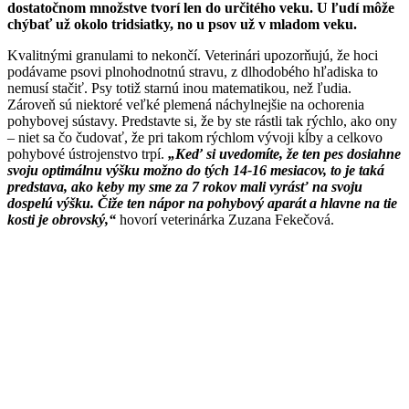
dostatočnom množstve tvorí len do určitého veku. U ľudí môže
chýbať už okolo tridsiatky, no u psov už v mladom veku.
Kvalitnými granulami to nekončí. Veterinári upozorňujú, že hoci
podávame psovi plnohodnotnú stravu, z dlhodobého hľadiska to
nemusí stačiť. Psy totiž starnú inou matematikou, než ľudia.
Zároveň sú niektoré veľké plemená náchylnejšie na ochorenia
pohybovej sústavy. Predstavte si, že by ste rástli tak rýchlo, ako ony
– niet sa čo čudovať, že pri takom rýchlom vývoji kĺby a celkovo
pohybové ústrojenstvo trpí.
„Keď si uvedomíte, že ten pes dosiahne
svoju optimálnu výšku možno do tých 14-16 mesiacov, to je taká
predstava, ako keby my sme za 7 rokov mali vyrásť na svoju
dospelú výšku. Čiže ten nápor na pohybový aparát a hlavne na tie
kosti je obrovský,“
hovorí veterinárka Zuzana Fekečová.