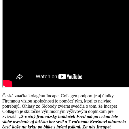
Česká značka kolagénu Incapet Collagen podporuje aj útulky.
Firemnou víziou spoločnosti je pomôcť tým, ktorí to najviac
potrebujú. Ohlasy zo Slobody zvierat svedčia o tom, že Incapet
Collagen je skutočne výnimočným výživovým doplnkom pre
zvieratá:
„2-ročný francúzsky buldoček Fred má po celom tele
slabé osrstenie aj ložiská bez srsti a 7-ročnému Krašnovi odumrela
časť kože na krku po bitke s inými psíkmi. Za nás Incapet