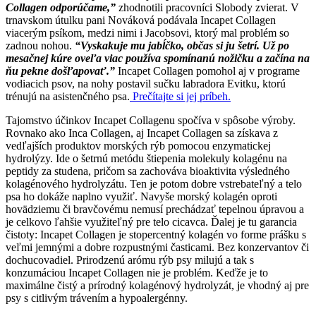
Collagen odporúčame,”
zhodnotili pracovníci Slobody zvierat. V
trnavskom útulku pani Nováková podávala Incapet Collagen
viacerým psíkom, medzi nimi i Jacobsovi, ktorý mal problém so
zadnou nohou.
“Vyskakuje mu jabĺčko, občas si ju šetrí. Už po
mesačnej kúre oveľa viac používa spomínanú nožičku a začína na
ňu pekne došľapovať.”
Incapet Collagen pomohol aj v programe
vodiacich psov, na nohy postavil sučku labradora Evitku, ktorú
trénujú na asistenčného psa.
Prečítajte si jej príbeh.
Tajomstvo účinkov Incapet Collagenu spočíva v spôsobe výroby.
Rovnako ako Inca Collagen, aj Incapet Collagen sa získava z
vedľajších produktov morských rýb pomocou enzymatickej
hydrolýzy. Ide o šetrnú metódu štiepenia molekuly kolagénu na
peptidy za studena, pričom sa zachováva bioaktivita výsledného
kolagénového hydrolyzátu. Ten je potom dobre vstrebateľný a telo
psa ho dokáže naplno využiť. Navyše morský kolagén oproti
hovädziemu či bravčovému nemusí prechádzať tepelnou úpravou a
je celkovo ľahšie využiteľný pre telo cicavca. Ďalej je tu garancia
čistoty: Incapet Collagen je stopercentný kolagén vo forme prášku s
veľmi jemnými a dobre rozpustnými časticami. Bez konzervantov či
dochucovadiel. Prirodzenú arómu rýb psy milujú a tak s
konzumáciou Incapet Collagen nie je problém. Keďže je to
maximálne čistý a prírodný kolagénový hydrolyzát, je vhodný aj pre
psy s citlivým trávením a hypoalergénny.