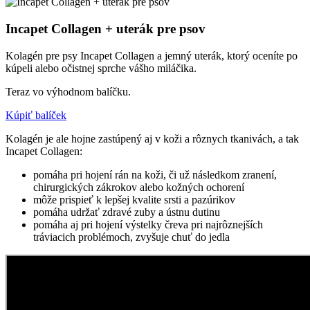
Incapet Collagen + uterák pre psov
Kolagén pre psy Incapet Collagen a jemný uterák, ktorý oceníte po
kúpeli alebo očistnej sprche vášho miláčika.
Teraz vo výhodnom balíčku.
Kúpiť balíček
Kolagén je ale hojne zastúpený aj v koži a rôznych tkanivách, a tak
Incapet Collagen:
pomáha pri hojení rán na koži, či už následkom zranení,
chirurgických zákrokov alebo kožných ochorení
môže prispieť k lepšej kvalite srsti a pazúrikov
pomáha udržať zdravé zuby a ústnu dutinu
pomáha aj pri hojení výstelky čreva pri najrôznejších
tráviacich problémoch, zvyšuje chuť do jedla