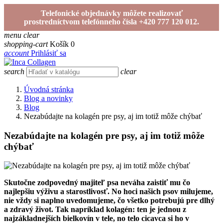
Telefonické objednávky môžete realizovať
prostredníctvom telefónneho čísla +420 777 120 012.
menu
clear
shopping-cart
Košík
0
account
Prihlásiť sa
search
clear
Úvodná stránka
Blog a novinky
Blog
Nezabúdajte na kolagén pre psy, aj im totiž môže chýbať
Nezabúdajte na kolagén pre psy, aj im totiž môže
chýbať
Skutočne zodpovedný majiteľ psa neváha zaistiť mu čo
najlepšiu výživu a starostlivosť. No hoci našich psov milujeme,
nie vždy si naplno uvedomujeme, čo všetko potrebujú pre dlhý
a zdravý život. Tak napríklad kolagén: ten je jednou z
najzákladnejších bielkovín v tele, no telo cicavca si ho v