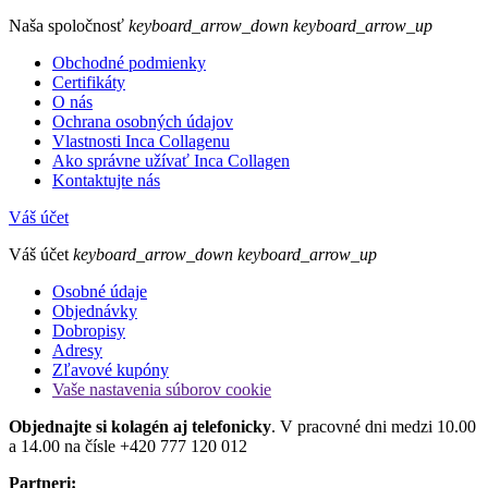
Naša spoločnosť
keyboard_arrow_down
keyboard_arrow_up
Obchodné podmienky
Certifikáty
O nás
Ochrana osobných údajov
Vlastnosti Inca Collagenu
Ako správne užívať Inca Collagen
Kontaktujte nás
Váš účet
Váš účet
keyboard_arrow_down
keyboard_arrow_up
Osobné údaje
Objednávky
Dobropisy
Adresy
Zľavové kupóny
Vaše nastavenia súborov cookie
Objednajte si kolagén aj telefonicky
. V pracovné dni medzi 10.00
a 14.00 na čísle +420 777 120 012
Partneri: