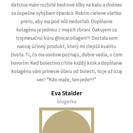
detstva mám rozbité bedrové kĺby na kašu a dodnes
sa úspešne vyhýbam operácii. Robím cielene všetko
preto, aby ma pod nôž nedostali. Dopĺňanie
kolagénu je jednou z mojich zbraní. Ďakujem za
trojmesačnú kúru @incacollagen!!! Dostala som
naozaj účinný produkt, ktorý mi zlepšil kvalitu
života. Tí, čo ma osobne poznajú, dobre vedia, o čom
hovorím. Keď bolestivo cítite každý krok a dopĺňanie
kolagénu vám prinesie úľavu od bolesti, to je už ozaj
vec! “Kdo maže, ten jede!!!”
Eva Stalder
blogerka