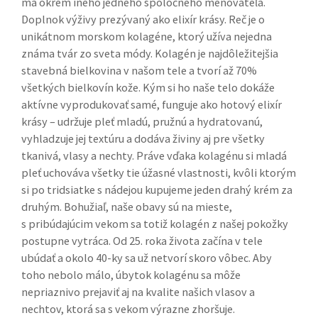
má okrem iného jedného spoločného menovateľa.
Doplnok výživy prezývaný ako elixír krásy. Reč je o
unikátnom morskom kolagéne, ktorý užíva nejedna
známa tvár zo sveta módy. Kolagén je najdôležitejšia
stavebná bielkovina v našom tele a tvorí až 70%
všetkých bielkovín kože. Kým si ho naše telo dokáže
aktívne vyprodukovať samé, funguje ako hotový elixír
krásy – udržuje pleť mladú, pružnú a hydratovanú,
vyhladzuje jej textúru a dodáva živiny aj pre všetky
tkanivá, vlasy a nechty. Práve vďaka kolagénu si mladá
pleť uchováva všetky tie úžasné vlastnosti, kvôli ktorým
si po tridsiatke s nádejou kupujeme jeden drahý krém za
druhým. Bohužiaľ, naše obavy sú na mieste,
s pribúdajúcim vekom sa totiž kolagén z našej pokožky
postupne vytráca. Od 25. roka života začína v tele
ubúdať a okolo 40-ky sa už netvorí skoro vôbec. Aby
toho nebolo málo, úbytok kolagénu sa môže
nepriaznivo prejaviť aj na kvalite našich vlasov a
nechtov, ktorá sa s vekom výrazne zhoršuje.