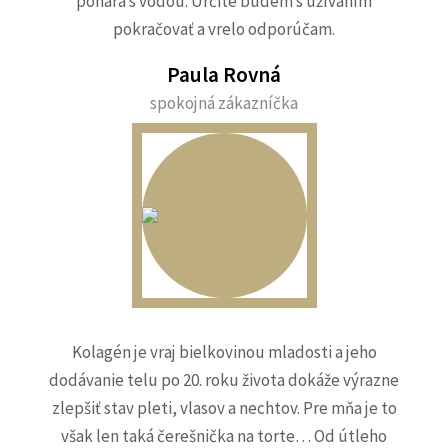
pohára s vodou. Určite budem s užívaním
pokračovať a vrelo odporúčam.
Paula Rovná
spokojná zákazníčka
Kolagén je vraj bielkovinou mladosti a jeho
dodávanie telu po 20. roku života dokáže výrazne
zlepšiť stav pleti, vlasov a nechtov. Pre mňa je to
však len taká čerešnička na torte… Od útleho