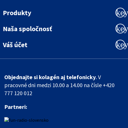
ke
Produkty
ke
Naša spoločnosť
ke
Váš účet
Objednajte si kolagén aj telefonicky
. V
pracovné dni medzi 10.00 a 14.00 na čísle +420
777 120 012
Partneri: