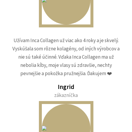
Užívam Inca Collagen už viac ako 4 roky a je skvelý.
Vyskúšala som rôzne kolagény, od iných výrobcov a
nie sú také účinné. Vďaka Inca Collagen ma už
nebolia kĺby, moje vlasy sú zdravšie, nechty
pevnejšie a pokožka pružnejšia. Ďakujem ❤️
Ingrid
zákazníčka