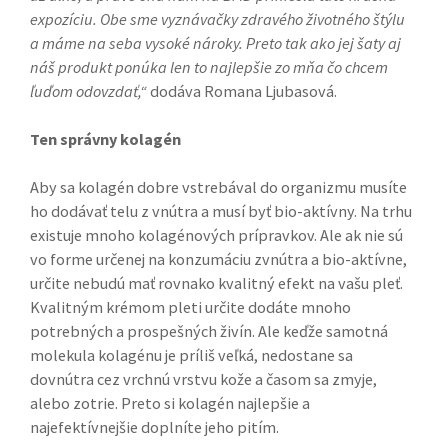
expozíciu. Obe sme vyznávačky zdravého životného štýlu
a máme na seba vysoké nároky. Preto tak ako jej šaty aj
náš produkt ponúka len to najlepšie zo mňa čo chcem
ľuďom odovzdať,“
dodáva Romana Ljubasová.
Ten správny kolagén
Aby sa kolagén dobre vstrebával do organizmu musíte
ho dodávať telu z vnútra a musí byť bio-aktívny. Na trhu
existuje mnoho kolagénových prípravkov. Ale ak nie sú
vo forme určenej na konzumáciu zvnútra a bio-aktívne,
určite nebudú mať rovnako kvalitný efekt na vašu pleť.
Kvalitným krémom pleti určite dodáte mnoho
potrebných a prospešných živín. Ale keďže samotná
molekula kolagénu je príliš veľká, nedostane sa
dovnútra cez vrchnú vrstvu kože a časom sa zmyje,
alebo zotrie. Preto si kolagén najlepšie a
najefektívnejšie doplníte jeho pitím.