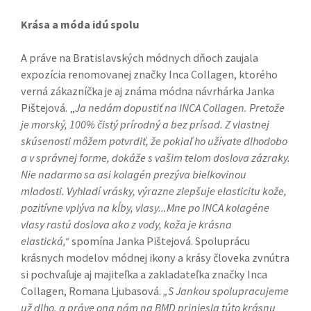
Krása a móda idú spolu
A práve na Bratislavských módnych dňoch zaujala
expozícia renomovanej značky Inca Collagen, ktorého
verná zákazníčka je aj známa módna návrhárka Janka
Pištejová. „
Ja nedám dopustiť na INCA Collagen. Pretože
je morský, 100% čistý prírodný a bez prísad. Z vlastnej
skúsenosti môžem potvrdiť, že pokiaľ ho užívate dlhodobo
a v správnej forme, dokáže s vašim telom doslova zázraky.
Nie nadarmo sa asi kolagén prezýva bielkovinou
mladosti. Vyhladí vrásky, výrazne zlepšuje elasticitu kože,
pozitívne vplýva na kĺby, vlasy...Mne po INCA kolagéne
vlasy rastú doslova ako z vody, koža je krásna
elastická,“
spomína Janka Pištejová. Spoluprácu
krásnych modelov módnej ikony a krásy človeka zvnútra
si pochvaľuje aj majiteľka a zakladateľka značky Inca
Collagen, Romana Ljubasová.
„S Jankou spolupracujeme
už dlho, a práve ona nám na BMD priniesla túto krásnu