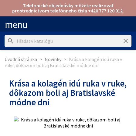
Telefonické objednávky môžete realizovať
prostredníctvom telefónneho čísla +420 777 120 012.
menu
search
clear
Úvodná stránka
Novinky
Krása a kolagén idú ruka v
ruke, dôkazom boli aj Bratislavské módne dni
Krása a kolagén idú ruka v ruke,
dôkazom boli aj Bratislavské
módne dni