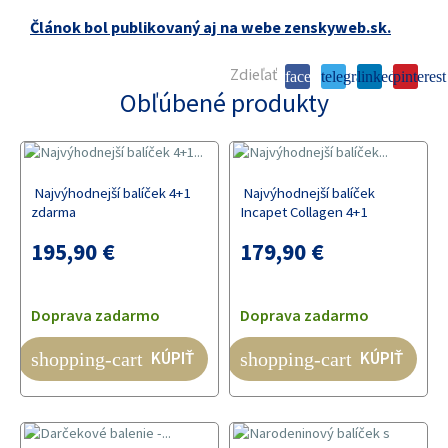
Článok bol publikovaný aj na webe zenskyweb.sk.
Zdieľať
facebook
telegram
linkedin
pinterest
Obľúbené produkty
Najvýhodnejší balíček 4+1
Najvýhodnejší balíček
zdarma
Incapet Collagen 4+1
195,90 €
179,90 €
Doprava zadarmo
Doprava zadarmo
KÚPIŤ
KÚPIŤ
shopping-cart
shopping-cart