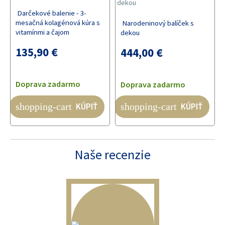
Darčekové balenie - 3-
mesačná kolagénová kúra s
Narodeninový balíček s
vitamínmi a čajom
dekou
135,90 €
444,00 €
Doprava zadarmo
Doprava zadarmo
KÚPIŤ
KÚPIŤ
shopping-cart
shopping-cart
Naše recenzie