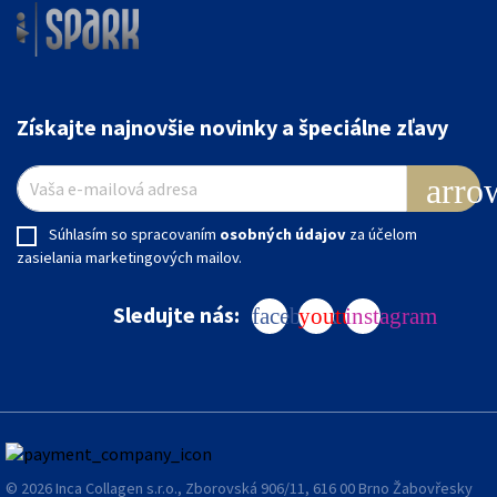
Získajte najnovšie novinky a špeciálne zľavy
arro
Súhlasím so spracovaním
osobných údajov
za účelom
zasielania marketingových mailov.
Sledujte nás:
facebook
youtube
instagram
© 2026 Inca Collagen s.r.o., Zborovská 906/11, 616 00 Brno Žabovřesky