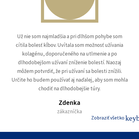
Už nie som najmladšia a pri dlhšom pohybe som
cítila bolesť kĺbov. Uvítala som možnosť užívania
kolagénu, doporučeného na utlmenie a po
dlhodobejšom užívaní zníženie bolestí. Naozaj
môžem potvrdiť, že pri užívaní sa bolesti znížili.
Určite ho budem používať aj naďalej, aby som mohla
chodiť na dlhodobejšie túry.
Zdenka
zákazníčka
keyb
Zobraziť všetko