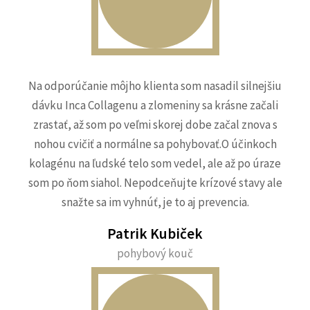
Na odporúčanie môjho klienta som nasadil silnejšiu
dávku Inca Collagenu a zlomeniny sa krásne začali
zrastať, až som po veľmi skorej dobe začal znova s
nohou cvičiť a normálne sa pohybovať.O účinkoch
kolagénu na ľudské telo som vedel, ale až po úraze
som po ňom siahol. Nepodceňujte krízové stavy ale
snažte sa im vyhnúť, je to aj prevencia.
Patrik Kubiček
pohybový kouč