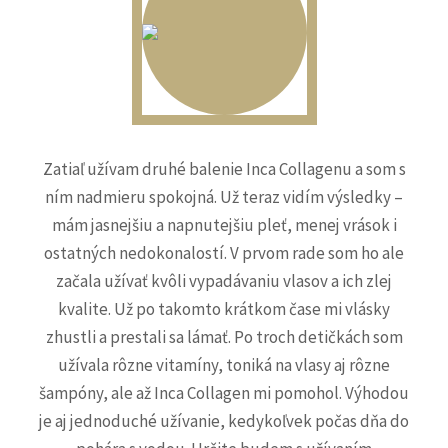
Zatiaľ užívam druhé balenie Inca Collagenu a som s
ním nadmieru spokojná. Už teraz vidím výsledky –
mám jasnejšiu a napnutejšiu pleť, menej vrások i
ostatných nedokonalostí. V prvom rade som ho ale
začala užívať kvôli vypadávaniu vlasov a ich zlej
kvalite. Už po takomto krátkom čase mi vlásky
zhustli a prestali sa lámať. Po troch detičkách som
užívala rôzne vitamíny, toniká na vlasy aj rôzne
šampóny, ale až Inca Collagen mi pomohol. Výhodou
je aj jednoduché užívanie, kedykoľvek počas dňa do