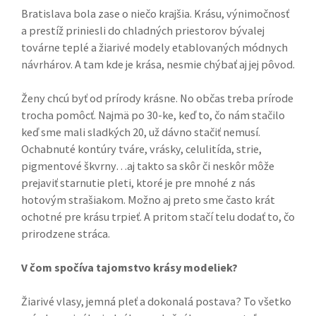
Bratislava bola zase o niečo krajšia. Krásu, výnimočnosť
a prestíž priniesli do chladných priestorov bývalej
továrne teplé a žiarivé modely etablovaných módnych
návrhárov. A tam kde je krása, nesmie chýbať aj jej pôvod.
Ženy chcú byť od prírody krásne. No občas treba prírode
trocha pomôcť. Najmä po 30-ke, keď to, čo nám stačilo
keď sme mali sladkých 20, už dávno stačiť nemusí.
Ochabnuté kontúry tváre, vrásky, celulitída, strie,
pigmentové škvrny…aj takto sa skôr či neskôr môže
prejaviť starnutie pleti, ktoré je pre mnohé z nás
hotovým strašiakom. Možno aj preto sme často krát
ochotné pre krásu trpieť. A pritom stačí telu dodať to, čo
prirodzene stráca.
V čom spočíva tajomstvo krásy modeliek?
Žiarivé vlasy, jemná pleť a dokonalá postava? To všetko